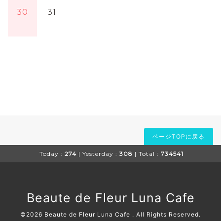
30
31
ページTOPに戻る
Today :
274
| Yesterday :
308
| Total :
734541
Beaute de Fleur Luna Cafe
©2026
Beaute de Fleur Luna Cafe
. All Rights Reserved.