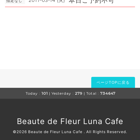
本日ご予約不可
2017-03-14 (火)
指定なし
ページTOPに戻る
Today :
101
| Yesterday :
279
| Total :
734647
Beaute de Fleur Luna Cafe
©2026
Beaute de Fleur Luna Cafe
. All Rights Reserved.