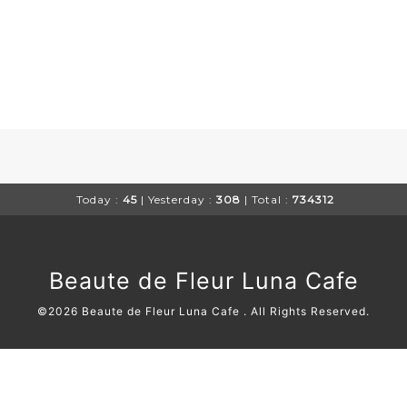
Today :
45
| Yesterday :
308
| Total :
734312
Beaute de Fleur Luna Cafe
©2026
Beaute de Fleur Luna Cafe
. All Rights Reserved.