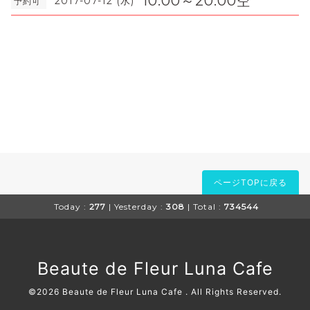
10:00～20:00空
2017-07-12 (水)
予約可
ページTOPに戻る
Today :
277
| Yesterday :
308
| Total :
734544
Beaute de Fleur Luna Cafe
©2026
Beaute de Fleur Luna Cafe
. All Rights Reserved.