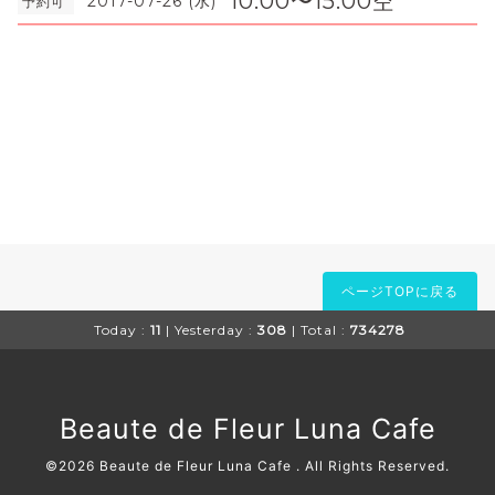
10:00〜15:00空
2017-07-26 (水)
予約可
ページTOPに戻る
Today :
11
| Yesterday :
308
| Total :
734278
Beaute de Fleur Luna Cafe
©2026
Beaute de Fleur Luna Cafe
. All Rights Reserved.