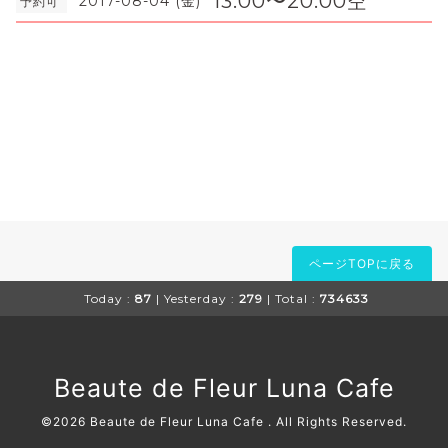
13:00〜20:00空
2017-08-04 (金)
予約可
ページTOPに戻る
Today :
87
| Yesterday :
279
| Total :
734633
Beaute de Fleur Luna Cafe
©2026
Beaute de Fleur Luna Cafe
. All Rights Reserved.