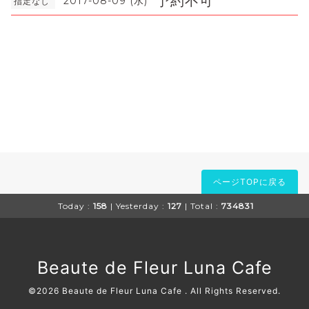
予約不可
2017-08-09 (水)
指定なし
ページTOPに戻る
Today :
158
| Yesterday :
127
| Total :
734831
Beaute de Fleur Luna Cafe
©2026
Beaute de Fleur Luna Cafe
. All Rights Reserved.