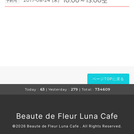
10:00～13:00空
2017-08-24 (木)
予約可
ページTOPに戻る
Today :
63
| Yesterday :
279
| Total :
734609
Beaute de Fleur Luna Cafe
©2026
Beaute de Fleur Luna Cafe
. All Rights Reserved.