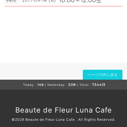
10:00～12:00空
2017-09-18 (月)
予約可
ページTOPに戻る
Today :
146
| Yesterday :
308
| Total :
734413
Beaute de Fleur Luna Cafe
©2026
Beaute de Fleur Luna Cafe
. All Rights Reserved.