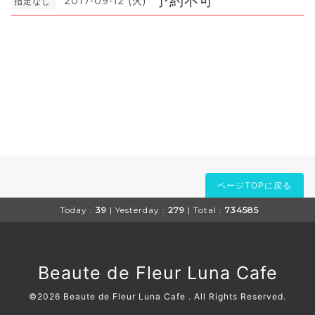
予約不可
2017-09-12 (火)
指定なし
ページTOPに戻る
Today :
39
| Yesterday :
279
| Total :
734585
Beaute de Fleur Luna Cafe
©2026
Beaute de Fleur Luna Cafe
. All Rights Reserved.