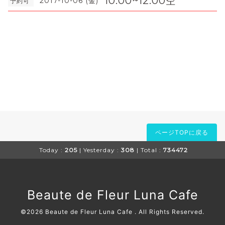
10:00~12:00空
2017-10-06 (金)
予約可
ページTOPに戻る
Today :
205
| Yesterday :
308
| Total :
734472
Beaute de Fleur Luna Cafe
©2026
Beaute de Fleur Luna Cafe
. All Rights Reserved.