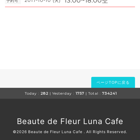
13:00~18:00空
2017-10-10 (火)
予約可
ページTOPに戻る
Today :
282
| Yesterday :
1757
| Total :
734241
Beaute de Fleur Luna Cafe
©2026
Beaute de Fleur Luna Cafe
. All Rights Reserved.