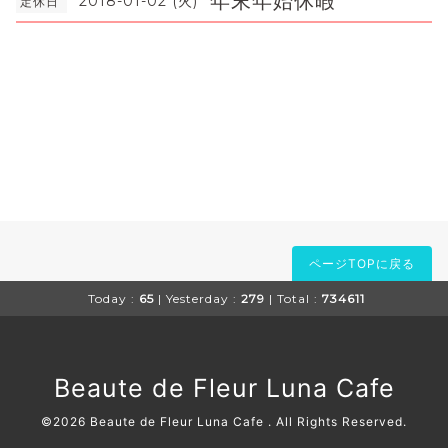
年末年始休暇
2018-01-02 (火)
定休日
ページTOPに戻る
Today :
65
| Yesterday :
279
| Total :
734611
Beaute de Fleur Luna Cafe
©2026
Beaute de Fleur Luna Cafe
. All Rights Reserved.