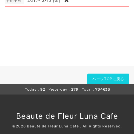
✖
2017-12-15 (金)
予約不可
ページTOPに戻る
Today :
92
| Yesterday :
279
| Total :
734638
Beaute de Fleur Luna Cafe
©2026
Beaute de Fleur Luna Cafe
. All Rights Reserved.