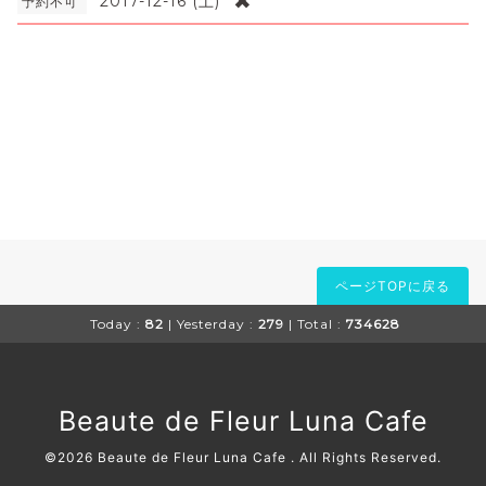
✖
2017-12-16 (土)
予約不可
ページTOPに戻る
Today :
82
| Yesterday :
279
| Total :
734628
Beaute de Fleur Luna Cafe
©2026
Beaute de Fleur Luna Cafe
. All Rights Reserved.