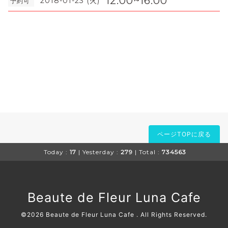
12:00~16:00
2018-01-23 (火)
予約可
ページTOPに戻る
Today :
17
| Yesterday :
279
| Total :
734563
Beaute de Fleur Luna Cafe
©2026
Beaute de Fleur Luna Cafe
. All Rights Reserved.