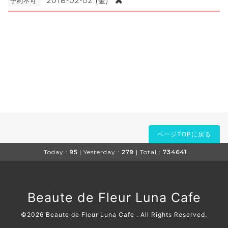
✖
2018-02-02 (金)
予約不可
ページTOPに戻る
Today :
95
| Yesterday :
279
| Total :
734641
Beaute de Fleur Luna Cafe
©2026
Beaute de Fleur Luna Cafe
. All Rights Reserved.