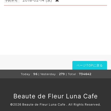
✖
2018-02-14 (水)
予約不可
ページTOPに戻る
Today :
96
| Yesterday :
279
| Total :
734642
Beaute de Fleur Luna Cafe
©2026
Beaute de Fleur Luna Cafe
. All Rights Reserved.