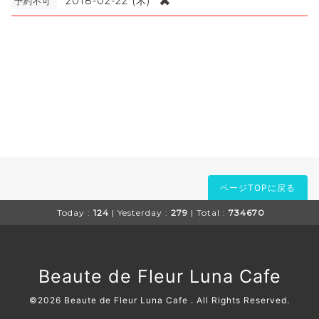
✖
2018-02-22 (木)
予約不可
ページTOPに戻る
Today :
124
| Yesterday :
279
| Total :
734670
Beaute de Fleur Luna Cafe
©2026
Beaute de Fleur Luna Cafe
. All Rights Reserved.