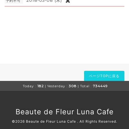
✖️
2018-03-08 (木)
予約不可
ページTOPに戻る
Today :
182
| Yesterday :
308
| Total :
734449
Beaute de Fleur Luna Cafe
©2026
Beaute de Fleur Luna Cafe
. All Rights Reserved.