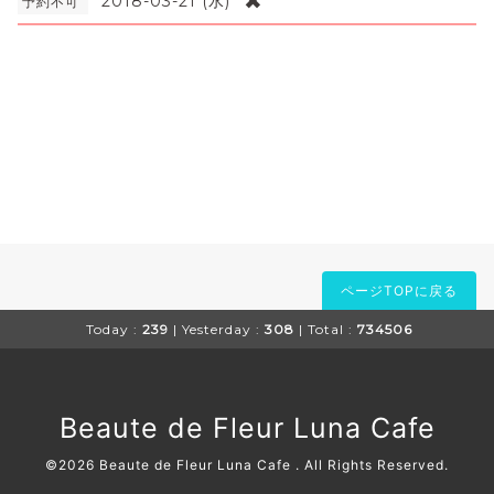
✖
2018-03-21 (水)
予約不可
ページTOPに戻る
Today :
239
| Yesterday :
308
| Total :
734506
Beaute de Fleur Luna Cafe
©2026
Beaute de Fleur Luna Cafe
. All Rights Reserved.