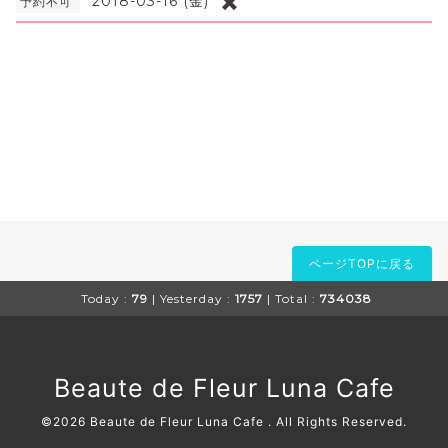
✖️
2018-03-16 (金)
予約不可
ページTOPに戻る
Today :
79
| Yesterday :
1757
| Total :
734038
Beaute de Fleur Luna Cafe
©2026
Beaute de Fleur Luna Cafe
. All Rights Reserved.