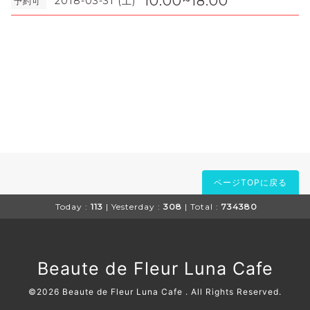
10:00~18:00
2018-03-31 (土)
予約可
ページTOPに戻る
Today :
113
| Yesterday :
308
| Total :
734380
Beaute de Fleur Luna Cafe
©2026
Beaute de Fleur Luna Cafe
. All Rights Reserved.