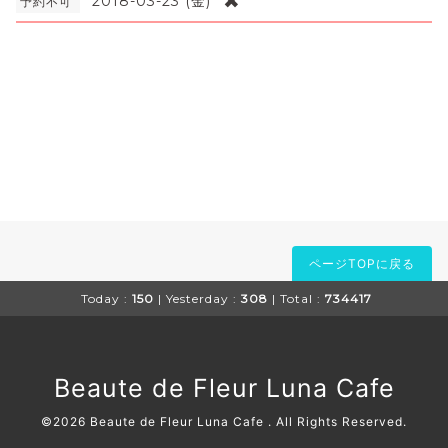
✖
2018-03-23 (金)
予約不可
ページTOPに戻る
Today :
150
| Yesterday :
308
| Total :
734417
Beaute de Fleur Luna Cafe
©2026
Beaute de Fleur Luna Cafe
. All Rights Reserved.