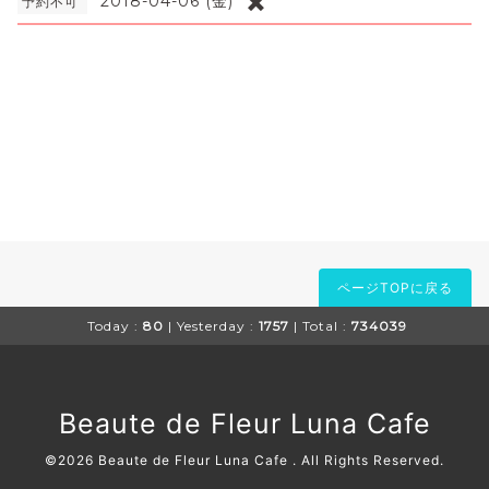
✖️
2018-04-06 (金)
予約不可
ページTOPに戻る
Today :
80
| Yesterday :
1757
| Total :
734039
Beaute de Fleur Luna Cafe
©2026
Beaute de Fleur Luna Cafe
. All Rights Reserved.