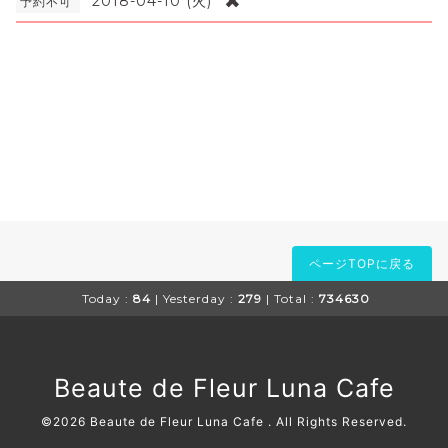
✖
2018-04-10 (火)
予約不可
ページTOPに戻る
Today :
84
| Yesterday :
279
| Total :
734630
Beaute de Fleur Luna Cafe
©2026
Beaute de Fleur Luna Cafe
. All Rights Reserved.