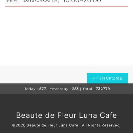
10:00~20:00
2018-04-30 (月)
予約可
ページTOPに戻る
Today :
577
| Yesterday :
253
| Total :
732779
Beaute de Fleur Luna Cafe
©2026
Beaute de Fleur Luna Cafe
. All Rights Reserved.