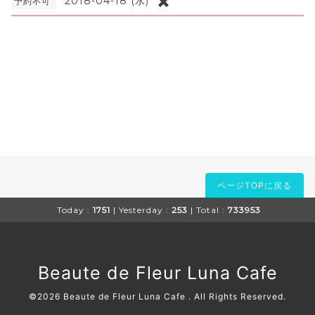
✖️
2018-04-18 (水)
予約不可
ページTOPに戻る
Today :
1751
| Yesterday :
253
| Total :
733953
Beaute de Fleur Luna Cafe
©2026
Beaute de Fleur Luna Cafe
. All Rights Reserved.