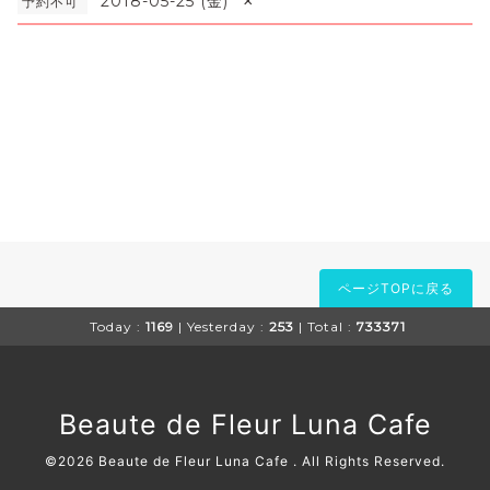
×
2018-05-25 (金)
予約不可
ページTOPに戻る
Today :
1169
| Yesterday :
253
| Total :
733371
Beaute de Fleur Luna Cafe
©2026
Beaute de Fleur Luna Cafe
. All Rights Reserved.