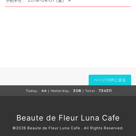
×
2018-06-01 (金)
予約不可
ページTOPに戻る
Today :
44
| Yesterday :
308
| Total :
734311
Beaute de Fleur Luna Cafe
©2026
Beaute de Fleur Luna Cafe
. All Rights Reserved.