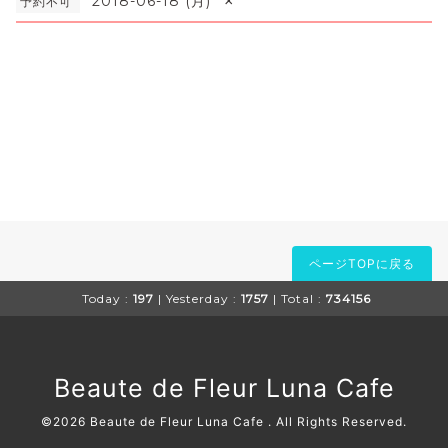
×
2018-06-18 (月)
予約不可
ページTOPに戻る
Today :
197
| Yesterday :
1757
| Total :
734156
Beaute de Fleur Luna Cafe
©2026
Beaute de Fleur Luna Cafe
. All Rights Reserved.