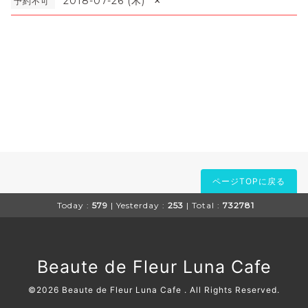
×
2018-07-26 (木)
予約不可
ページTOPに戻る
Today :
579
| Yesterday :
253
| Total :
732781
Beaute de Fleur Luna Cafe
©2026
Beaute de Fleur Luna Cafe
. All Rights Reserved.