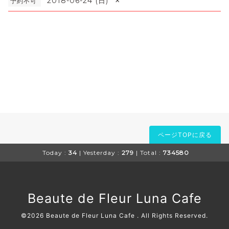
×
2018-06-24 (日)
予約不可
ページTOPに戻る
Today :
34
| Yesterday :
279
| Total :
734580
Beaute de Fleur Luna Cafe
©2026
Beaute de Fleur Luna Cafe
. All Rights Reserved.