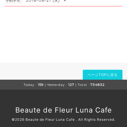
×
2018-08-21 (火)
予約不可
ページTOPに戻る
Today :
159
| Yesterday :
127
| Total :
734832
Beaute de Fleur Luna Cafe
©2026
Beaute de Fleur Luna Cafe
. All Rights Reserved.