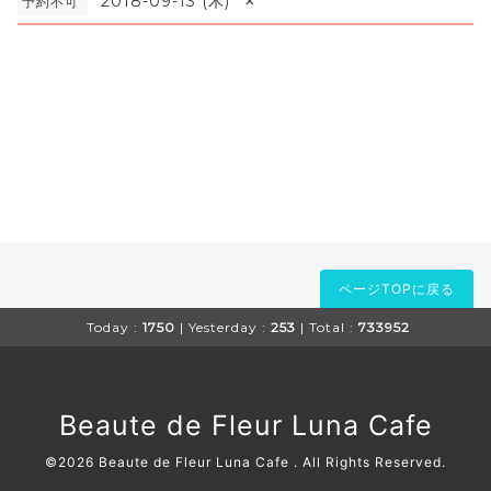
×
2018-09-13 (木)
予約不可
ページTOPに戻る
Today :
1750
| Yesterday :
253
| Total :
733952
Beaute de Fleur Luna Cafe
©2026
Beaute de Fleur Luna Cafe
. All Rights Reserved.