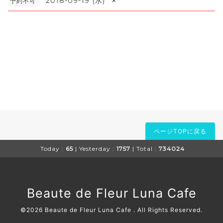
×
2018-09-19 (水)
予約不可
ページTOPに戻る
Today :
65
| Yesterday :
1757
| Total :
734024
Beaute de Fleur Luna Cafe
©2026
Beaute de Fleur Luna Cafe
. All Rights Reserved.