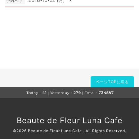
×
2018-10-22 (月)
予約不可
ページTOPに戻る
Today :
41
| Yesterday :
279
| Total :
734587
Beaute de Fleur Luna Cafe
©2026
Beaute de Fleur Luna Cafe
. All Rights Reserved.