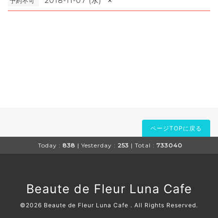
×
2018-11-07 (水)
予約不可
ページTOPに戻る
Today :
838
| Yesterday :
253
| Total :
733040
Beaute de Fleur Luna Cafe
©2026
Beaute de Fleur Luna Cafe
. All Rights Reserved.