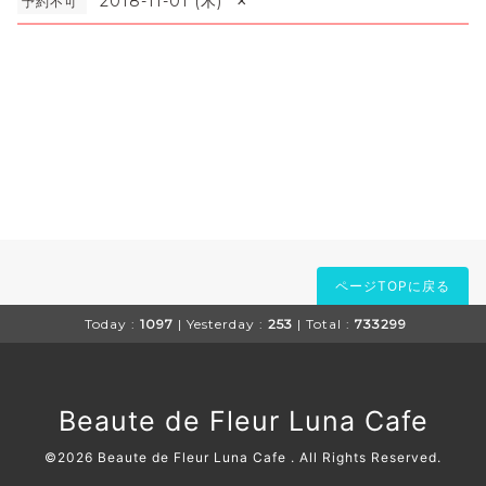
×
2018-11-01 (木)
予約不可
ページTOPに戻る
Today :
1097
| Yesterday :
253
| Total :
733299
Beaute de Fleur Luna Cafe
©2026
Beaute de Fleur Luna Cafe
. All Rights Reserved.