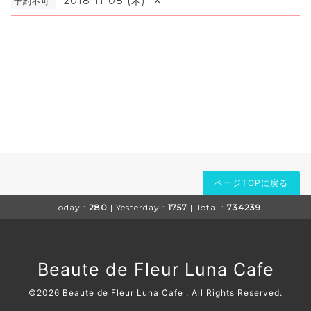
×
2018-11-08 (木)
予約不可
ページTOPに戻る
Today :
280
| Yesterday :
1757
| Total :
734239
Beaute de Fleur Luna Cafe
©2026
Beaute de Fleur Luna Cafe
. All Rights Reserved.