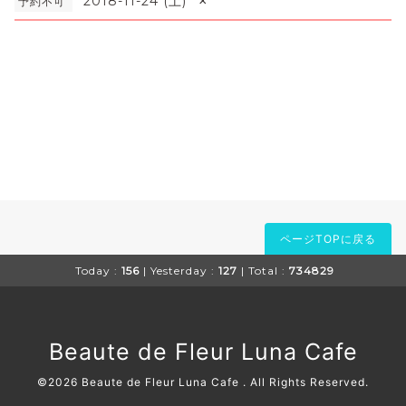
×
2018-11-24 (土)
予約不可
ページTOPに戻る
Today :
156
| Yesterday :
127
| Total :
734829
Beaute de Fleur Luna Cafe
©2026
Beaute de Fleur Luna Cafe
. All Rights Reserved.