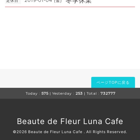
冬季休業
2019-01-04 (金)
定休日
ページTOPに戻る
Today :
575
| Yesterday :
253
| Total :
732777
Beaute de Fleur Luna Cafe
©2026
Beaute de Fleur Luna Cafe
. All Rights Reserved.