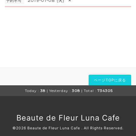
×
2019-01-08 (火)
予約不可
ページTOPに戻る
Today :
38
| Yesterday :
308
| Total :
734305
Beaute de Fleur Luna Cafe
©2026
Beaute de Fleur Luna Cafe
. All Rights Reserved.