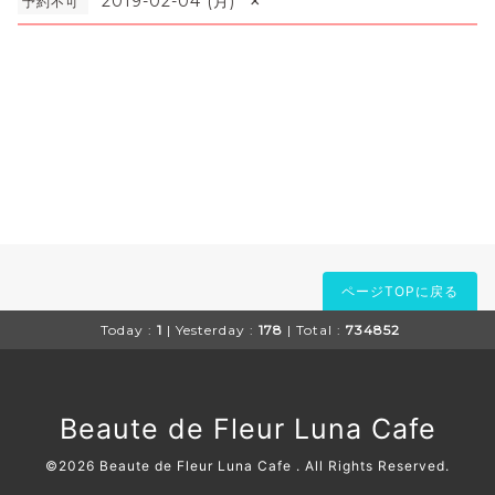
×
2019-02-04 (月)
予約不可
ページTOPに戻る
Today :
1
| Yesterday :
178
| Total :
734852
Beaute de Fleur Luna Cafe
©2026
Beaute de Fleur Luna Cafe
. All Rights Reserved.