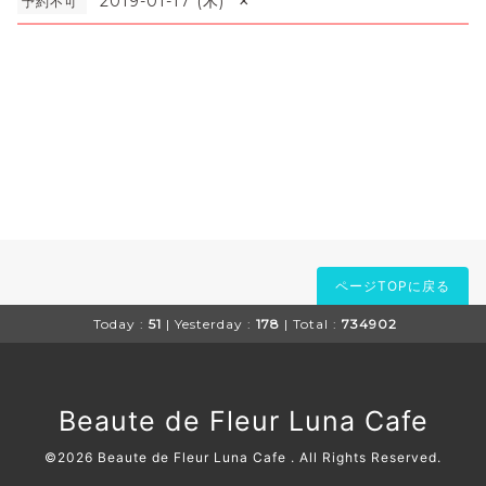
×
2019-01-17 (木)
予約不可
ページTOPに戻る
Today :
51
| Yesterday :
178
| Total :
734902
Beaute de Fleur Luna Cafe
©2026
Beaute de Fleur Luna Cafe
. All Rights Reserved.