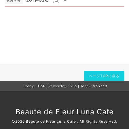
×
2019-03-31 (日)
予約不可
ページTOPに戻る
Today :
1136
| Yesterday :
253
| Total :
733338
Beaute de Fleur Luna Cafe
©2026
Beaute de Fleur Luna Cafe
. All Rights Reserved.