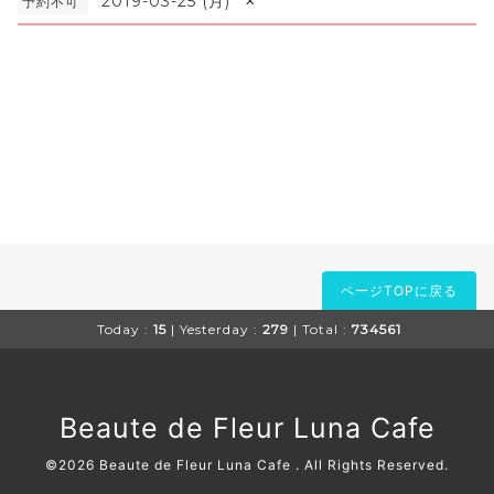
×
2019-03-25 (月)
予約不可
ページTOPに戻る
Today :
15
| Yesterday :
279
| Total :
734561
Beaute de Fleur Luna Cafe
©2026
Beaute de Fleur Luna Cafe
. All Rights Reserved.