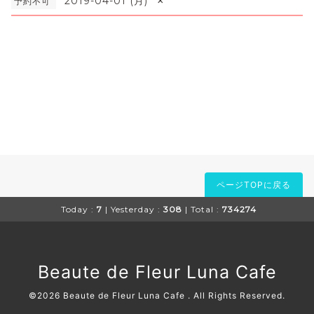
×
2019-04-01 (月)
予約不可
ページTOPに戻る
Today :
7
| Yesterday :
308
| Total :
734274
Beaute de Fleur Luna Cafe
©2026
Beaute de Fleur Luna Cafe
. All Rights Reserved.