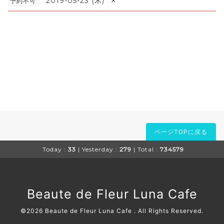
×
2019-05-23 (木)
予約不可
ページTOPに戻る
Today :
33
| Yesterday :
279
| Total :
734579
Beaute de Fleur Luna Cafe
©2026
Beaute de Fleur Luna Cafe
. All Rights Reserved.