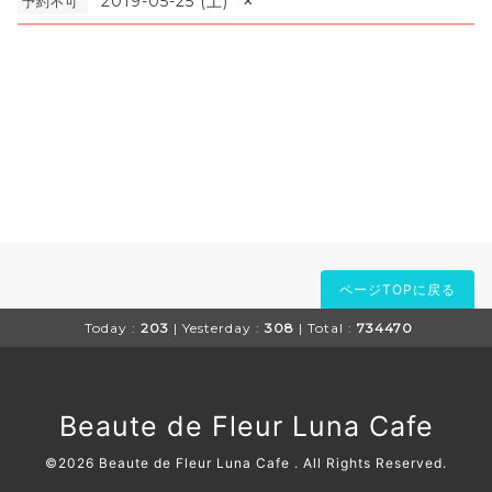
×
2019-05-25 (土)
予約不可
ページTOPに戻る
Today :
203
| Yesterday :
308
| Total :
734470
Beaute de Fleur Luna Cafe
©2026
Beaute de Fleur Luna Cafe
. All Rights Reserved.